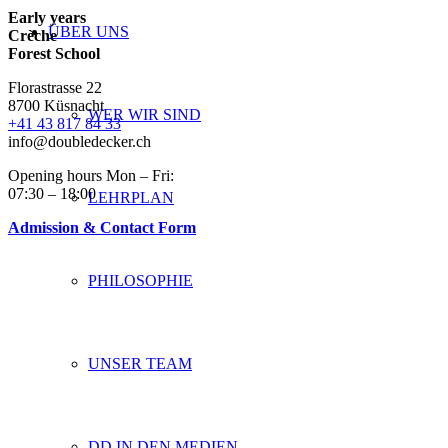
Early years
ÜBER UNS
Crèche
Forest School
Florastrasse 22
8700 Küsnacht
WER WIR SIND
+41 43 817 84 33
info@doubledecker.ch
Opening hours Mon – Fri:
07:30 – 18:00
LEHRPLAN
Admission & Contact Form
PHILOSOPHIE
UNSER TEAM
DD IN DEN MEDIEN