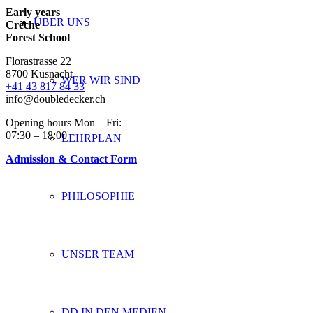
Early years
ÜBER UNS
Crèche
Forest School
Florastrasse 22
8700 Küsnacht
WER WIR SIND
+41 43 817 84 33
info@doubledecker.ch
Opening hours Mon – Fri:
07:30 – 18:00
LEHRPLAN
Admission & Contact Form
PHILOSOPHIE
UNSER TEAM
DD IN DEN MEDIEN