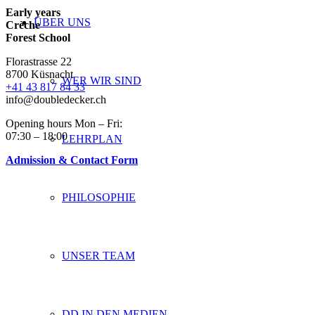
Early years
ÜBER UNS
Crèche
Forest School
Florastrasse 22
8700 Küsnacht
WER WIR SIND
+41 43 817 84 33
info@doubledecker.ch
Opening hours Mon – Fri:
07:30 – 18:00
LEHRPLAN
Admission & Contact Form
PHILOSOPHIE
UNSER TEAM
DD IN DEN MEDIEN