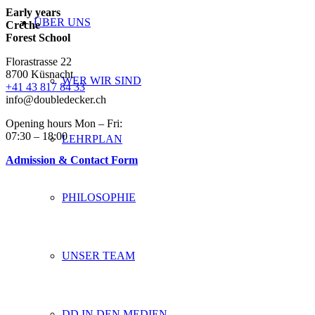
Early years
ÜBER UNS
Crèche
Forest School
Florastrasse 22
8700 Küsnacht
WER WIR SIND
+41 43 817 84 33
info@doubledecker.ch
Opening hours Mon – Fri:
07:30 – 18:00
LEHRPLAN
Admission & Contact Form
PHILOSOPHIE
UNSER TEAM
DD IN DEN MEDIEN