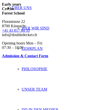
Early years
ÜBER UNS
Crèche
Forest School
Florastrasse 22
8700 Küsnacht
WER WIR SIND
+41 43 817 84 33
info@doubledecker.ch
Opening hours Mon – Fri:
07:30 – 18:00
LEHRPLAN
Admission & Contact Form
PHILOSOPHIE
UNSER TEAM
DD IN DEN MEDIEN