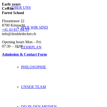
Early years
ÜBER UNS
Crèche
Forest School
Florastrasse 22
8700 Küsnacht
WER WIR SIND
+41 43 817 84 33
info@doubledecker.ch
Opening hours Mon – Fri:
07:30 – 18:00
LEHRPLAN
Admission & Contact Form
PHILOSOPHIE
UNSER TEAM
DD IN DEN MEDIEN