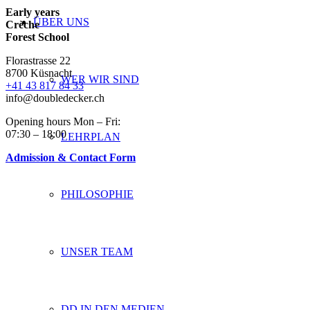
Early years
ÜBER UNS
Crèche
Forest School
Florastrasse 22
8700 Küsnacht
WER WIR SIND
+41 43 817 84 33
info@doubledecker.ch
Opening hours Mon – Fri:
07:30 – 18:00
LEHRPLAN
Admission & Contact Form
PHILOSOPHIE
UNSER TEAM
DD IN DEN MEDIEN