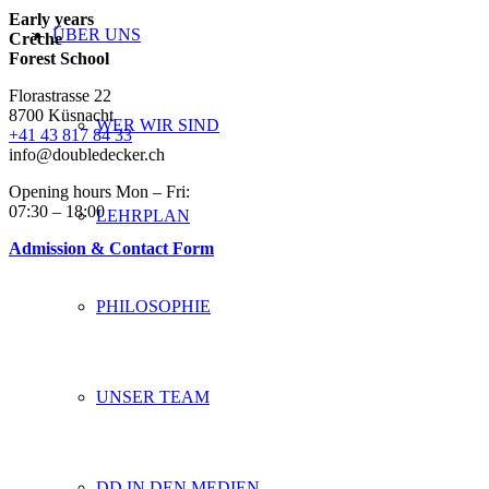
Early years
ÜBER UNS
Crèche
Forest School
Florastrasse 22
8700 Küsnacht
WER WIR SIND
+41 43 817 84 33
info@doubledecker.ch
Opening hours Mon – Fri:
07:30 – 18:00
LEHRPLAN
Admission & Contact Form
PHILOSOPHIE
UNSER TEAM
DD IN DEN MEDIEN