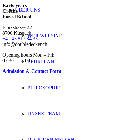
Early years
ÜBER UNS
Crèche
Forest School
Florastrasse 22
8700 Küsnacht
WER WIR SIND
+41 43 817 84 33
info@doubledecker.ch
Opening hours Mon – Fri:
07:30 – 18:00
LEHRPLAN
Admission & Contact Form
PHILOSOPHIE
UNSER TEAM
DD IN DEN MEDIEN